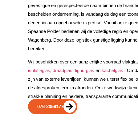
gevestigde en gerespecteerde naam binnen de branche
bescheiden onderneming, is vandaag de dag een toona
decennia aan opgebouwde expertise. Vanuit onze goed 
Spaanse Polder bedienen wij de volledige regio en oper
Wagenberg. Door deze logistiek gunstige ligging kunnen
bereiken.
Wij beschikken over een aanzienlijke voorraad vlakgl
isolatieglas
,
draadglas
,
figuurglas
en
kachelglas
. Omda
zijn van externe levertijden, kunnen we uiterst flexibel
de afgesproken termijn afronden. Onze werkwijze ken
strakke planning en heldere, transparante communicati
076-2059177