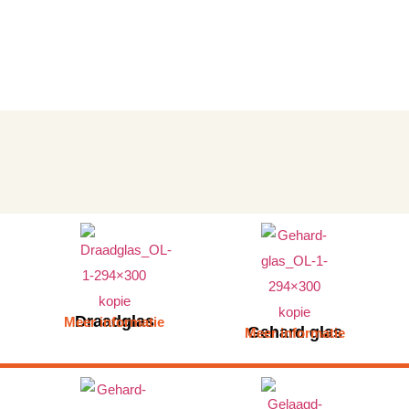
Draadglas
Meer informatie
Gehard glas
Meer informatie