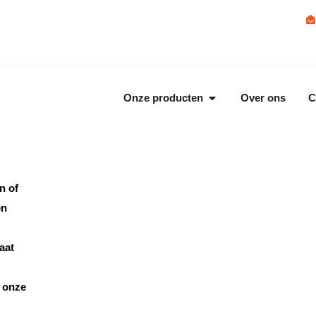
Onze producten
Over ons
C
n of
en
aat
, onze