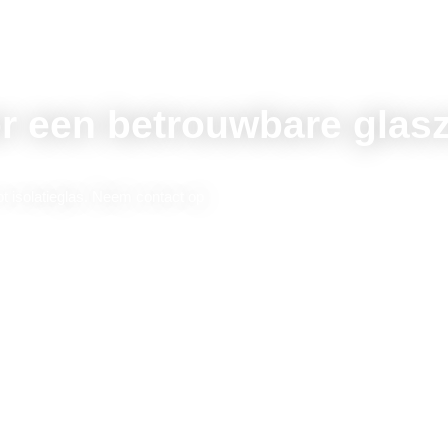
r een betrouwbare glasz
ot isolatieglas. Neem contact op