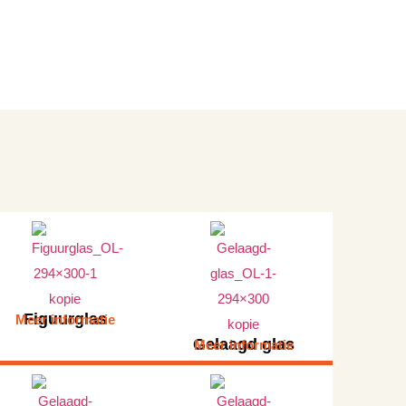
Figuurglas
Meer informatie
Gelaagd glas
Meer informatie