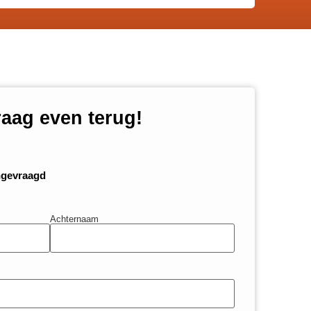
raag even terug!
ngevraagd
Achternaam