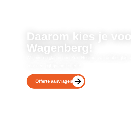
Daarom kies je voo
Wagenberg!
Wij leveren glas in heel Zuid-Holland, van dubbel glas t
voor een vrijblijvende offerte!
Offerte aanvragen