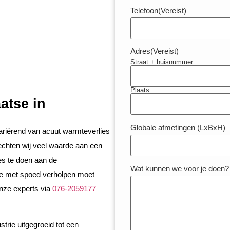
Telefoon
(Vereist)
Adres
(Vereist)
Straat + huisnummer
Plaats
atse in
Globale afmetingen (LxBxH)
variërend van acuut warmteverlies
echten wij veel waarde aan een
es te doen aan de
Wat kunnen we voor je doen?
ie met spoed verholpen moet
nze experts via
076-2059177
trie uitgegroeid tot een