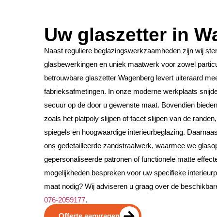
Uw glaszetter in 
Naast reguliere beglazingswerkzaamheden zijn wij ste
glasbewerkingen en uniek maatwerk voor zowel particul
betrouwbare glaszetter Wagenberg levert uiteraard mee
fabrieksafmetingen. In onze moderne werkplaats snijden
secuur op de door u gewenste maat. Bovendien bieden 
zoals het platpoly slijpen of facet slijpen van de randen
spiegels en hoogwaardige interieurbeglazing. Daarnaa
ons gedetailleerde zandstraalwerk, waarmee we glaso
gepersonaliseerde patronen of functionele matte effect
mogelijkheden bespreken voor uw specifieke interieurpr
maat nodig? Wij adviseren u graag over de beschikbare o
076-2059177
.
Offerte aanvragen