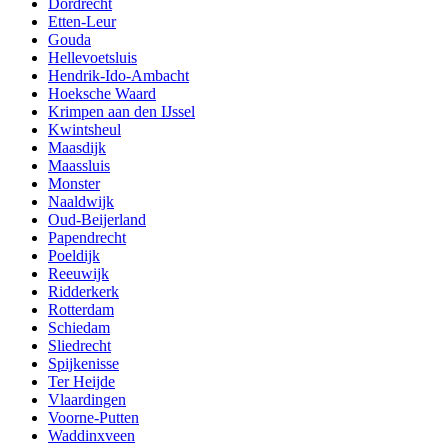
Dordrecht
Etten-Leur
Gouda
Hellevoetsluis
Hendrik-Ido-Ambacht
Hoeksche Waard
Krimpen aan den IJssel
Kwintsheul
Maasdijk
Maassluis
Monster
Naaldwijk
Oud-Beijerland
Papendrecht
Poeldijk
Reeuwijk
Ridderkerk
Rotterdam
Schiedam
Sliedrecht
Spijkenisse
Ter Heijde
Vlaardingen
Voorne-Putten
Waddinxveen