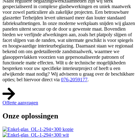
Naast reguliere beglazingswerkzaamheden zijn wij sterk
gespecialiseerd in complexe glasbewerkingen en uniek maatwerk
voor zowel particuliere als zakelijke projecten. Een betrouwbare
glaszetter Terheijden levert uiteraard meer dan louter standaard
fabrieksafmetingen. In onze moderne werkplaats snijden wij glazen
panelen uiterst secuur op de door u gewenste maat. Bovendien
bieden we verfijnde afwerkingen aan, zoals het platpoly slijpen of
facet slijpen van de randen, wat uitermate geschikt is voor spiegels
en hoogwaardige interieurbeglazing. Daarnaast staan we regionaal
bekend om ons gedetailleerde zandstraalwerk, waarmee we
glasoppervlakken voorzien van gepersonaliseerde patronen of
functionele matte effecten. Wilt u de technische mogelijkheden
bespreken voor uw specifieke interieurproject of heeft u een
afwijkende maat nodig? Wij adviseren u graag over de beschikbare
opties; bel hiervoor direct via
076-2059177
.
Offerte aanvragen
Onze oplossingen