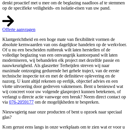
denkt proactief met u mee om de beglazing naadloos af te stemmen
op de specifieke veiligheids- en isolatie-eisen van uw pand.
Offerte aanvragen
Klantgerichtheid en een hoge mate van flexibiliteit vormen de
absolute kernwaarden van ons dagelijkse handelen op de werkvloer.
Of u nu een bescheiden ruitbreuk wilt laten herstellen of de
volledige beglazing van een omvangrijk kantoorpand wilt laten
moderniseren, wij behandelen elk project met dezelfde passie en
nauwkeurigheid. Als glaszetter Terheijden streven wij naar
maximale ontzorging gedurende het gehele traject, van de eerste
technische inspectie tot en met de definitieve oplevering en de
nazorg. U kunt altijd rekenen op eerlijk, objectief advies en een
vlotte uitvoering door gedreven vakmensen. Bent u benieuwd wat
wij concreet voor uw volgende glasproject kunnen betekenen, of
verlangt u directe actie vanwege een breuk? Neem direct contact op
via
076-2059177
om de mogelijkheden te bespreken.
Nieuwsgierig naar onze producten of bent u opzoek naar speciaal
glas?
Kom gerust eens langs in onze werkplaats om te zien wat er voor u