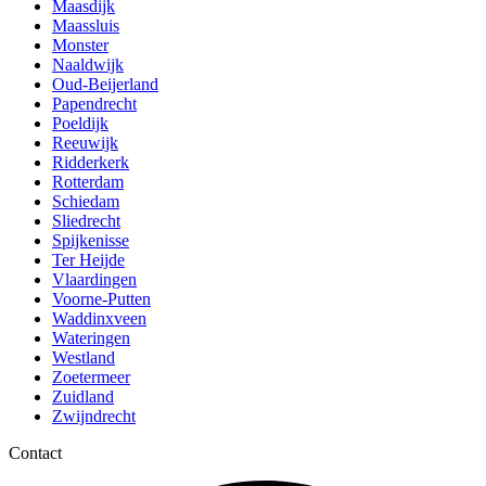
Maasdijk
Maassluis
Monster
Naaldwijk
Oud-Beijerland
Papendrecht
Poeldijk
Reeuwijk
Ridderkerk
Rotterdam
Schiedam
Sliedrecht
Spijkenisse
Ter Heijde
Vlaardingen
Voorne-Putten
Waddinxveen
Wateringen
Westland
Zoetermeer
Zuidland
Zwijndrecht
Contact