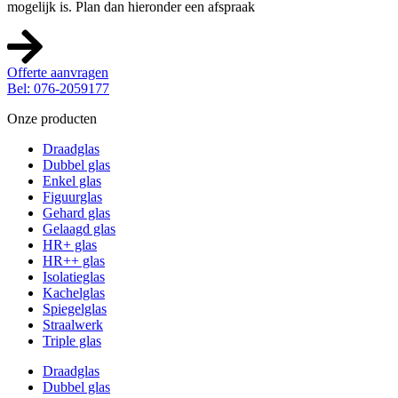
mogelijk is. Plan dan hieronder een afspraak
Offerte aanvragen
Bel: 076-2059177
Onze producten
Draadglas
Dubbel glas
Enkel glas
Figuurglas
Gehard glas
Gelaagd glas
HR+ glas
HR++ glas
Isolatieglas
Kachelglas
Spiegelglas
Straalwerk
Triple glas
Draadglas
Dubbel glas