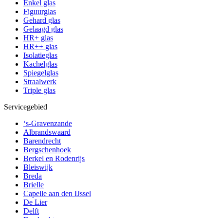
Enkel glas
Figuurglas
Gehard glas
Gelaagd glas
HR+ glas
HR++ glas
Isolatieglas
Kachelglas
Spiegelglas
Straalwerk
Triple glas
Servicegebied
‘s-Gravenzande
Albrandswaard
Barendrecht
Bergschenhoek
Berkel en Rodenrijs
Bleiswijk
Breda
Brielle
Capelle aan den IJssel
De Lier
Delft