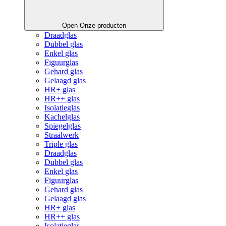
Open Onze producten
Draadglas
Dubbel glas
Enkel glas
Figuurglas
Gehard glas
Gelaagd glas
HR+ glas
HR++ glas
Isolatieglas
Kachelglas
Spiegelglas
Straalwerk
Triple glas
Draadglas
Dubbel glas
Enkel glas
Figuurglas
Gehard glas
Gelaagd glas
HR+ glas
HR++ glas
Isolatieglas