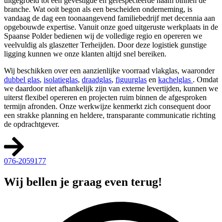
uitgegroeid tot een gevestigde en gerespecteerde naam binnen de
branche. Wat ooit begon als een bescheiden onderneming, is
vandaag de dag een toonaangevend familiebedrijf met decennia aan
opgebouwde expertise. Vanuit onze goed uitgeruste werkplaats in de
Spaanse Polder bedienen wij de volledige regio en opereren we
veelvuldig als glaszetter Terheijden. Door deze logistiek gunstige
ligging kunnen we onze klanten altijd snel bereiken.
Wij beschikken over een aanzienlijke voorraad vlakglas, waaronder
dubbel glas
,
isolatieglas
,
draadglas
,
figuurglas
en
kachelglas
. Omdat
we daardoor niet afhankelijk zijn van externe levertijden, kunnen we
uiterst flexibel opereren en projecten ruim binnen de afgesproken
termijn afronden. Onze werkwijze kenmerkt zich consequent door
een strakke planning en heldere, transparante communicatie richting
de opdrachtgever.
076-2059177
Wij bellen je graag even terug!