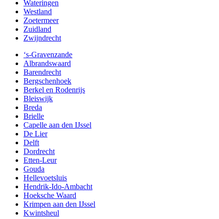
Wateringen
Westland
Zoetermeer
Zuidland
Zwijndrecht
‘s-Gravenzande
Albrandswaard
Barendrecht
Bergschenhoek
Berkel en Rodenrijs
Bleiswijk
Breda
Brielle
Capelle aan den IJssel
De Lier
Delft
Dordrecht
Etten-Leur
Gouda
Hellevoetsluis
Hendrik-Ido-Ambacht
Hoeksche Waard
Krimpen aan den IJssel
Kwintsheul