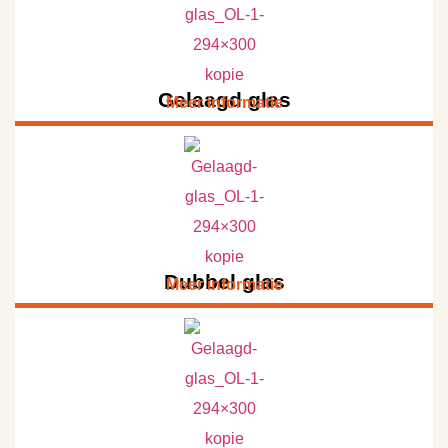
Gelaagd glas
Meer informatie
Dubbel glas
Meer informatie