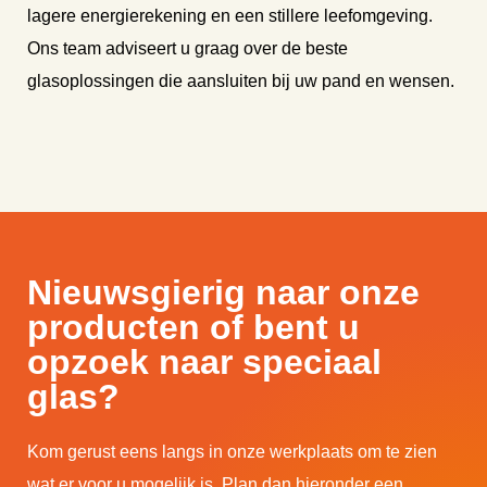
lagere energierekening en een stillere leefomgeving.
Ons team adviseert u graag over de beste
glasoplossingen die aansluiten bij uw pand en wensen.
Nieuwsgierig naar onze
producten of bent u
opzoek naar speciaal
glas?
Kom gerust eens langs in onze werkplaats om te zien
wat er voor u mogelijk is. Plan dan hieronder een