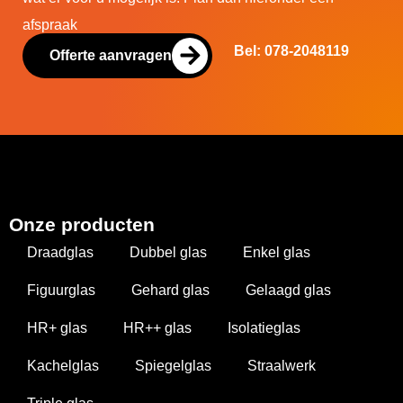
afspraak
Bel: 078-2048119
Offerte aanvragen
Onze producten
Draadglas
Dubbel glas
Enkel glas
Figuurglas
Gehard glas
Gelaagd glas
HR+ glas
HR++ glas
Isolatieglas
Kachelglas
Spiegelglas
Straalwerk