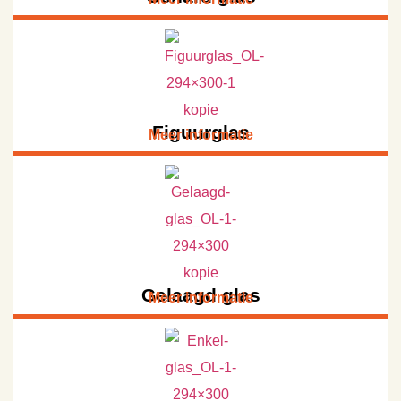
Figuurglas
Meer informatie
Gelaagd glas
Meer informatie