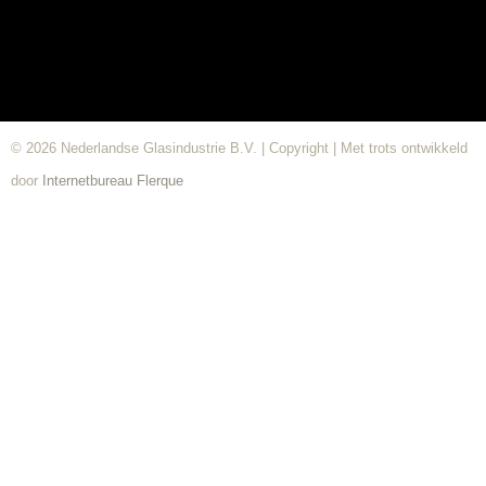
© 2026 Nederlandse Glasindustrie B.V. | Copyright | Met trots ontwikkeld
door
Internetbureau
Flerque