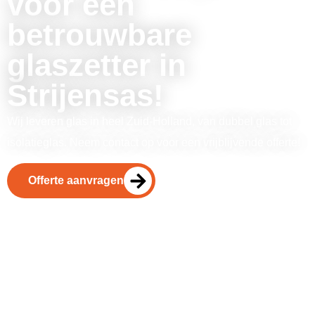
voor een
betrouwbare
glaszetter in
Strijensas!
Wij leveren glas in heel Zuid-Holland, van dubbel glas tot
isolatieglas. Neem contact op voor een vrijblijvende offerte!
Offerte aanvragen