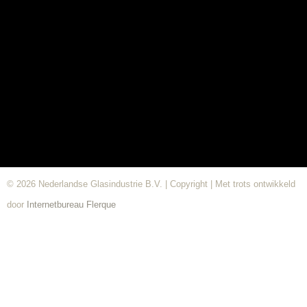
© 2026 Nederlandse Glasindustrie B.V. | Copyright | Met trots ontwikkeld
door
Internetbureau
Flerque