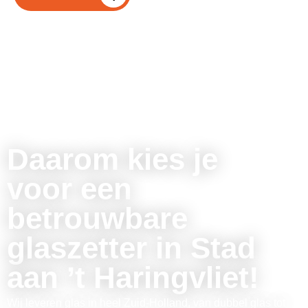
Daarom kies je
voor een
betrouwbare
glaszetter in Stad
aan ’t Haringvliet!
Wij leveren glas in heel Zuid-Holland, van dubbel glas tot