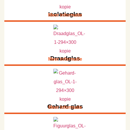
Isolatieglas
Meer informatie
Draadglas
Meer informatie
Gehard glas
Meer informatie