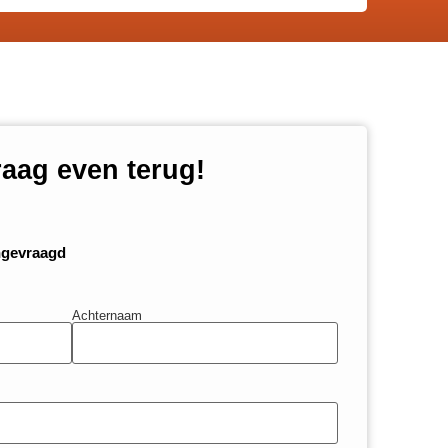
raag even terug!
ngevraagd
Achternaam