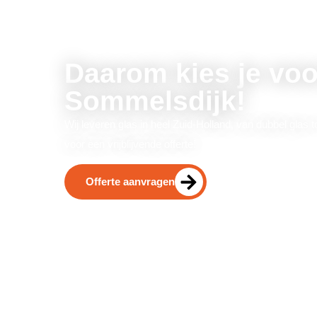
Daarom kies je voo
Sommelsdijk!
Wij leveren glas in heel Zuid-Holland, van dubbel glas t
voor een vrijblijvende offerte!
Offerte aanvragen