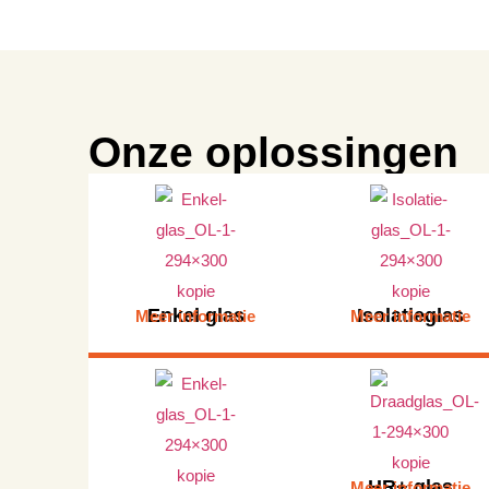
Onze oplossingen
Enkel glas
Isolatieglas
Meer informatie
Meer informatie
HR+ glas
Meer informatie