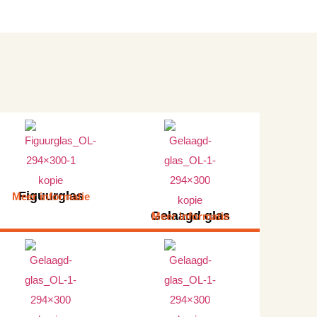
Figuurglas
Meer informatie
Gelaagd glas
Meer informatie