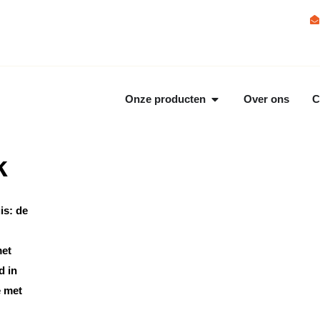
Onze producten
Over ons
C
k
is: de
met
d in
e met