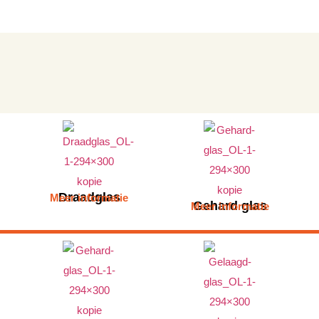
Draadglas
Meer informatie
Gehard glas
Meer informatie