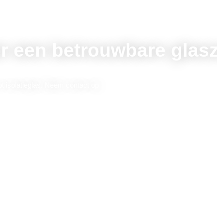
r een betrouwbare glasz
ot isolatieglas. Neem contact op