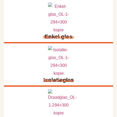
Enkel glas
Meer informatie
Isolatieglas
Meer informatie