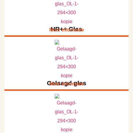
HR++ Glas
Meer informatie
Gelaagd glas
Meer informatie