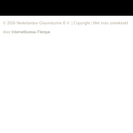
© 2026 Nederlandse Glasindustrie B.V. | Copyright | Met trots ontwikkeld
door
Internetbureau
Flerque