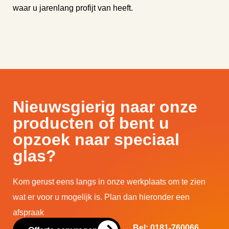
waar u jarenlang profijt van heeft.
Nieuwsgierig naar onze
producten of bent u
opzoek naar speciaal
glas?
Kom gerust eens langs in onze werkplaats om te zien
wat er voor u mogelijk is. Plan dan hieronder een
afspraak
Bel: 0181-760066