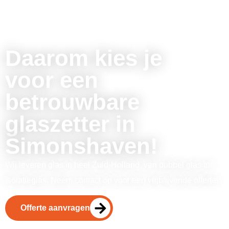
Daarom kies je
voor een
betrouwbare
glaszetter in
Simonshaven!
Wij leveren glas in heel Zuid-Holland, van dubbel glas tot
isolatieglas. Neem contact op voor een vrijblijvende offerte!
Offerte aanvragen