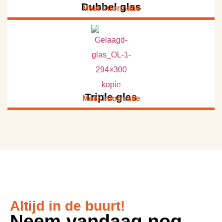
Dubbel glas
Meer informatie
Triple glas
Meer informatie
Altijd in de buurt!
Neem vandaag nog