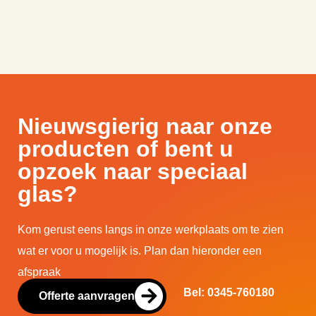
Nieuwsgierig naar onze
producten of bent u
opzoek naar speciaal
glas?
Kom gerust eens langs in onze werkplaats om te zien
wat er voor u mogelijk is. Plan dan hieronder een
afspraak
Bel: 0345-760180
Offerte aanvragen