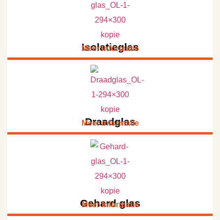
Isolatieglas
Meer informatie
Draadglas
Meer informatie
Gehard glas
Meer informatie