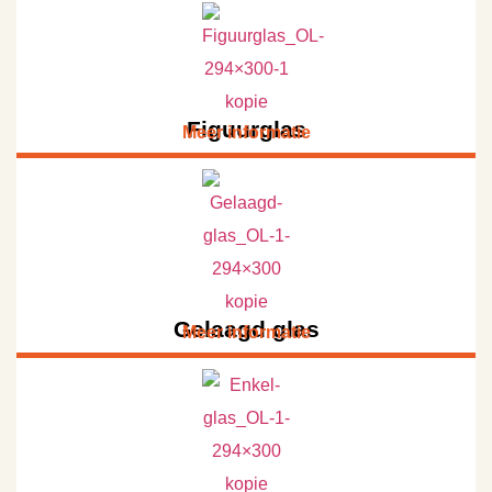
Figuurglas
Meer informatie
Gelaagd glas
Meer informatie