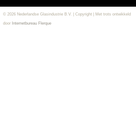
© 2026 Nederlandse Glasindustrie B.V. | Copyright | Met trots ontwikkeld
door
Internetbureau
Flerque