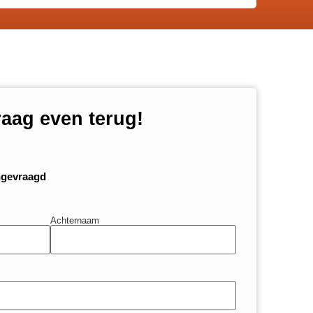
raag even terug!
ngevraagd
Achternaam