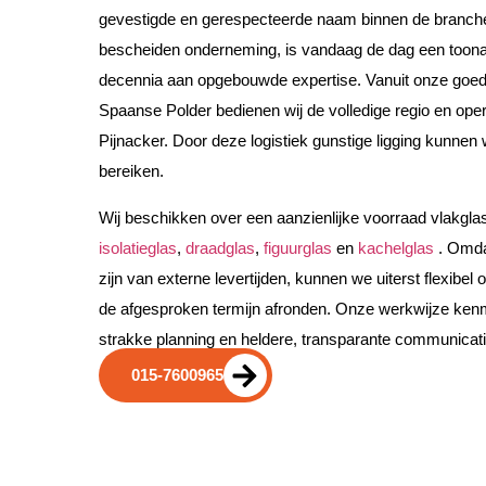
gevestigde en gerespecteerde naam binnen de branche
bescheiden onderneming, is vandaag de dag een toona
decennia aan opgebouwde expertise. Vanuit onze goed 
Spaanse Polder bedienen wij de volledige regio en oper
Pijnacker. Door deze logistiek gunstige ligging kunnen w
bereiken.
Wij beschikken over een aanzienlijke voorraad vlakgl
isolatieglas
,
draadglas
,
figuurglas
en
kachelglas
. Omda
zijn van externe levertijden, kunnen we uiterst flexibel
de afgesproken termijn afronden. Onze werkwijze ken
strakke planning en heldere, transparante communicati
015-7600965