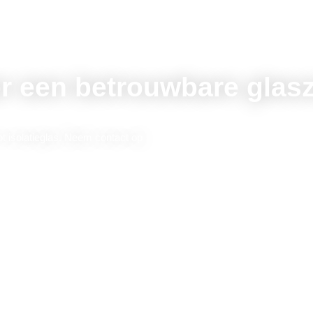
r een betrouwbare glasz
ot isolatieglas. Neem contact op