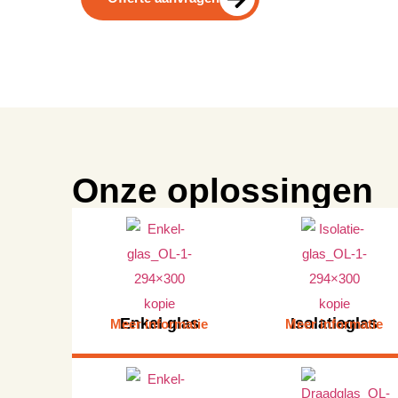
Onze oplossingen
Enkel glas
Isolatieglas
Meer informatie
Meer informatie