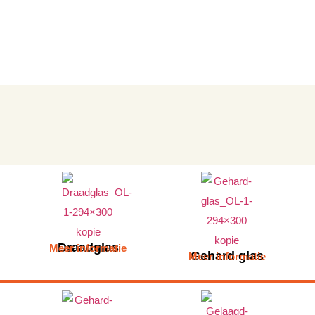
Draadglas
Meer informatie
Gehard glas
Meer informatie