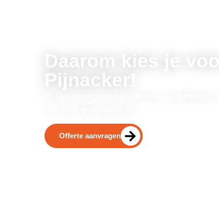
Daarom kies je voo
Pijnacker!
Wij leveren glas in heel Zuid-Holland, van dubbel glas t
voor een vrijblijvende offerte!
Offerte aanvragen