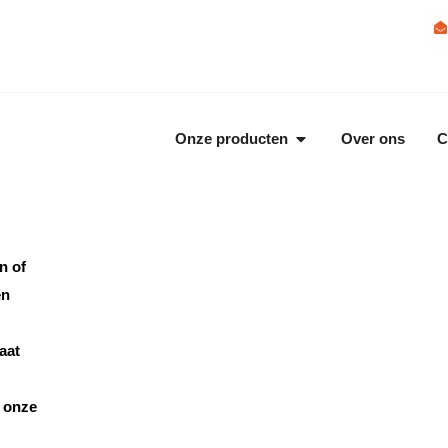
Onze producten
Over ons
C
n of
en
aat
, onze