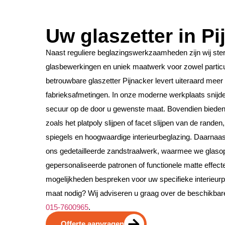
Uw glaszetter in Pi
Naast reguliere beglazingswerkzaamheden zijn wij ste
glasbewerkingen en uniek maatwerk voor zowel particul
betrouwbare glaszetter Pijnacker levert uiteraard meer
fabrieksafmetingen. In onze moderne werkplaats snijden
secuur op de door u gewenste maat. Bovendien bieden 
zoals het platpoly slijpen of facet slijpen van de randen
spiegels en hoogwaardige interieurbeglazing. Daarnaa
ons gedetailleerde zandstraalwerk, waarmee we glaso
gepersonaliseerde patronen of functionele matte effect
mogelijkheden bespreken voor uw specifieke interieurpr
maat nodig? Wij adviseren u graag over de beschikbare o
015-7600965
.
Offerte aanvragen