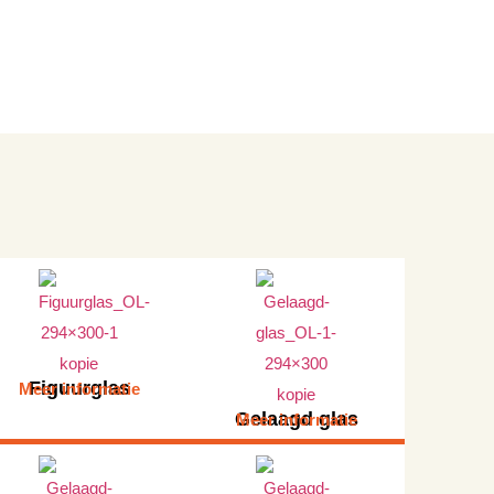
Figuurglas
Meer informatie
Gelaagd glas
Meer informatie