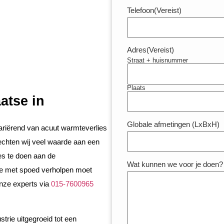
Telefoon
(Vereist)
Adres
(Vereist)
Straat + huisnummer
Plaats
atse in
Globale afmetingen (LxBxH)
variërend van acuut warmteverlies
echten wij veel waarde aan een
es te doen aan de
Wat kunnen we voor je doen?
ie met spoed verholpen moet
nze experts via
015-7600965
trie uitgegroeid tot een