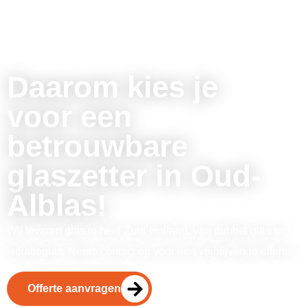
Daarom kies je
voor een
betrouwbare
glaszetter in Oud-
Alblas!
Wij leveren glas in heel Zuid-Holland, van dubbel glas tot
isolatieglas. Neem contact op voor een vrijblijvende offerte!
Offerte aanvragen