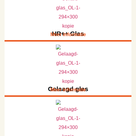
HR++ Glas
Meer informatie
Gelaagd glas
Meer informatie