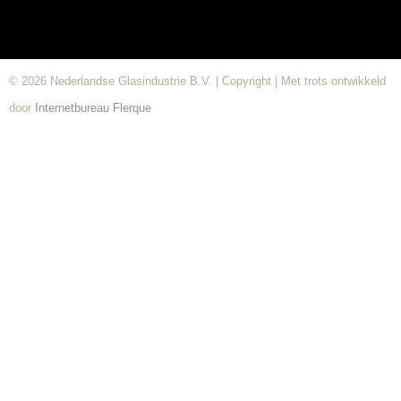
© 2026 Nederlandse Glasindustrie B.V. | Copyright | Met trots ontwikkeld
door
Internetbureau
Flerque