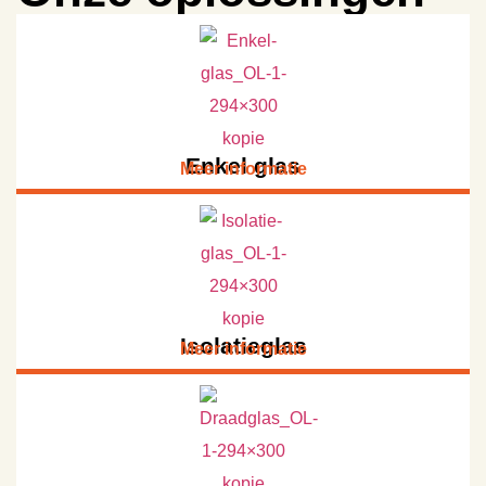
Enkel glas
Meer informatie
Isolatieglas
Meer informatie