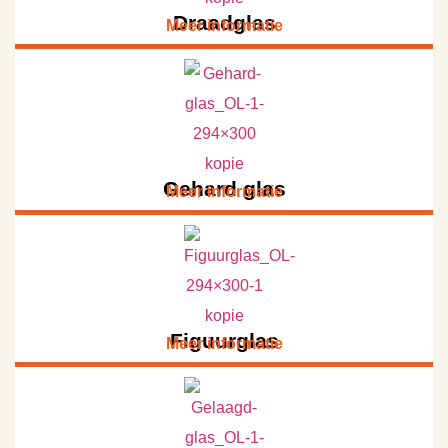
Draadglas
Meer informatie
Gehard glas
Meer informatie
Figuurglas
Meer informatie