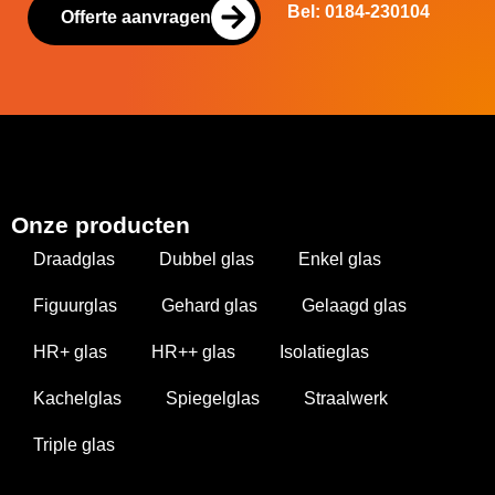
Bel: 0184-230104
Offerte aanvragen
Onze producten
Draadglas
Dubbel glas
Enkel glas
Figuurglas
Gehard glas
Gelaagd glas
HR+ glas
HR++ glas
Isolatieglas
Kachelglas
Spiegelglas
Straalwerk
Triple glas