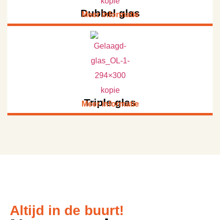
Dubbel glas
Meer informatie
Triple glas
Meer informatie
Altijd in de buurt!