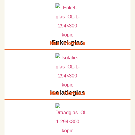
Enkel glas
Meer informatie
Isolatieglas
Meer informatie