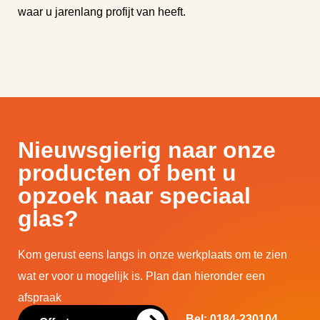
waar u jarenlang profijt van heeft.
Nieuwsgierig naar onze
producten of bent u
opzoek naar speciaal
glas?
Kom gerust eens langs in onze werkplaats om te zien
wat er voor u mogelijk is. Plan dan hieronder een
afspraak
Bel: 0184-230104