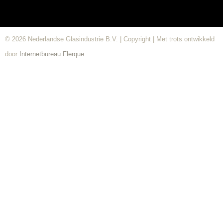
© 2026 Nederlandse Glasindustrie B.V. | Copyright | Met trots ontwikkeld
door
Internetbureau
Flerque