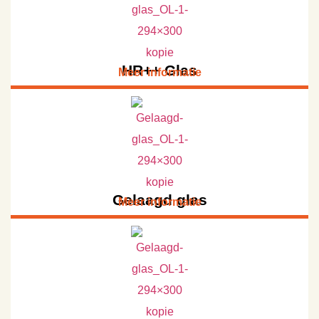
HR++ Glas
Meer informatie
Gelaagd glas
Meer informatie