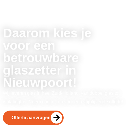
Daarom kies je
voor een
betrouwbare
glaszetter in
Nieuwpoort!
Wij leveren glas in heel Zuid-Holland, van dubbel glas tot
isolatieglas. Neem contact op voor een vrijblijvende offerte!
Offerte aanvragen