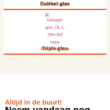
Dubbel glas
Meer informatie
Triple glas
Meer informatie
Altijd in de buurt!
Neem vandaag nog