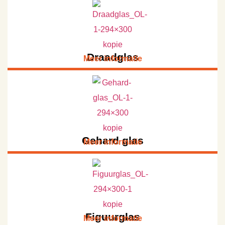
Draadglas
Meer informatie
Gehard glas
Meer informatie
Figuurglas
Meer informatie