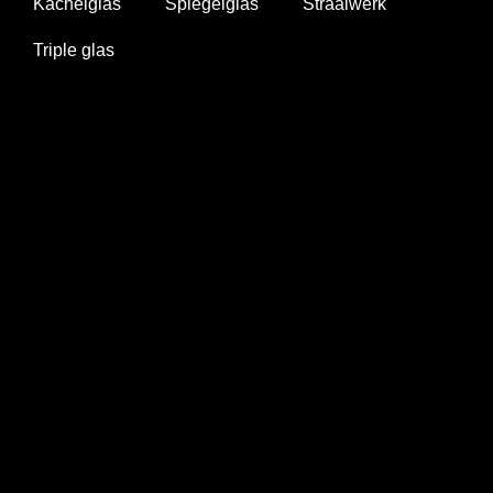
Kachelglas
Spiegelglas
Straalwerk
Triple glas