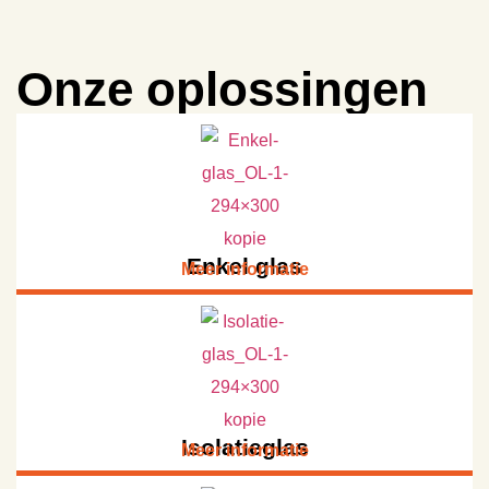
Onze oplossingen
Enkel glas
Meer informatie
Isolatieglas
Meer informatie