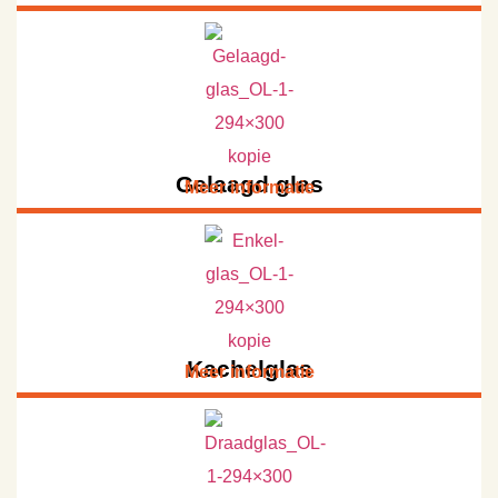
Gelaagd glas
Meer informatie
Kachelglas
Meer informatie