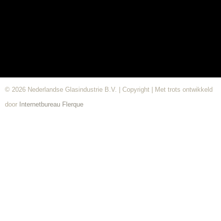
© 2026 Nederlandse Glasindustrie B.V. | Copyright | Met trots ontwikkeld
door
Internetbureau
Flerque