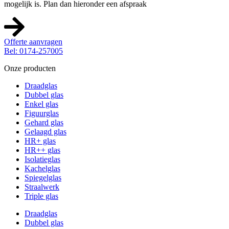
mogelijk is. Plan dan hieronder een afspraak
Offerte aanvragen
Bel: 0174-257005
Onze producten
Draadglas
Dubbel glas
Enkel glas
Figuurglas
Gehard glas
Gelaagd glas
HR+ glas
HR++ glas
Isolatieglas
Kachelglas
Spiegelglas
Straalwerk
Triple glas
Draadglas
Dubbel glas