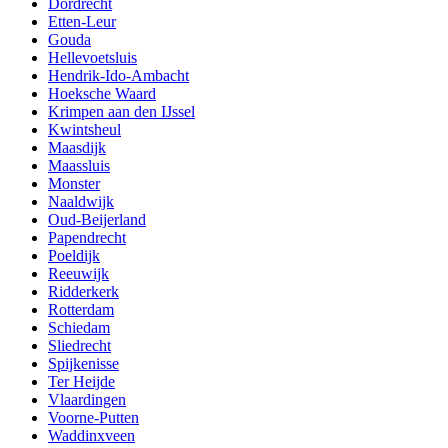
Dordrecht
Etten-Leur
Gouda
Hellevoetsluis
Hendrik-Ido-Ambacht
Hoeksche Waard
Krimpen aan den IJssel
Kwintsheul
Maasdijk
Maassluis
Monster
Naaldwijk
Oud-Beijerland
Papendrecht
Poeldijk
Reeuwijk
Ridderkerk
Rotterdam
Schiedam
Sliedrecht
Spijkenisse
Ter Heijde
Vlaardingen
Voorne-Putten
Waddinxveen