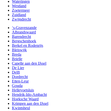
Wateringen
Westland
Zoetermeer
Zuidland
Zwijndrecht
‘s-Gravenzande
Albrandswaard
Barendrecht
Bergschenhoek
Berkel en Rodenrijs
Bleiswijk
Breda
Brielle
Capelle aan den IJssel
De Lier
Delft
Dordrecht
Etten-Leur
Gouda
Hellevoetsluis
Hendrik-Ido-Ambacht
Hoeksche Waard
Krimpen aan den IJssel
Kwintsheul