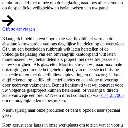
denkt proactief met u mee om de beglazing naadloos af te stemmen
op de specifieke veiligheids- en isolatie-eisen van uw pand.
Offerte aanvragen
Klantgerichtheid en een hoge mate van flexibiliteit vormen de
absolute kernwaarden van ons dagelijkse handelen op de werkvloer.
Of u nu een bescheiden ruitbreuk wilt laten herstellen of de
volledige beglazing van een omvangrijk kantoorpand wilt laten
moderniseren, wij behandelen elk project met dezelfde passie en
nauwkeurigheid. Als glaszetter Monster streven wij naar maximale
ontzorging gedurende het gehele traject, van de eerste technische
inspectie tot en met de definitieve oplevering en de nazorg. U kunt
altijd rekenen op eerlijk, objectief advies en een vlotte uitvoering
door gedreven vakmensen. Bent u benieuwd wat wij concreet voor
uw volgende glasproject kunnen betekenen, of verlangt u directe
actie vanwege een breuk? Neem direct contact op via
0174-257005
om de mogelijkheden te bespreken.
Nieuwsgierig naar onze producten of bent u opzoek naar speciaal
glas?
Kom gerust eens langs in onze werkplaats om te zien wat er voor u