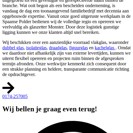
uitgegroeid tot een gevestigde en gerespecteerde naam binnen de
branche. Wat ooit begon als een bescheiden onderneming, is
vandaag de dag een toonaangevend familiebedrijf met decennia aan
opgebouwde expertise. Vanuit onze goed uitgeruste werkplaats in de
Spaanse Polder bedienen wij de volledige regio en opereren we
veelvuldig als glaszetter Monster. Door deze logistiek gunstige
ligging kunnen we onze klanten altijd snel bereiken.
Wij beschikken over een aanzienlijke voorraad vlakglas, waaronder
dubbel glas
,
isolatieglas
,
draadglas
,
figuurglas
en
kachelglas
. Omdat
we daardoor niet afhankelijk zijn van externe levertijden, kunnen we
uiterst flexibel opereren en projecten ruim binnen de afgesproken
termijn afronden. Onze werkwijze kenmerkt zich consequent door
een strakke planning en heldere, transparante communicatie richting
de opdrachtgever.
0174-257005
Wij bellen je graag even terug!