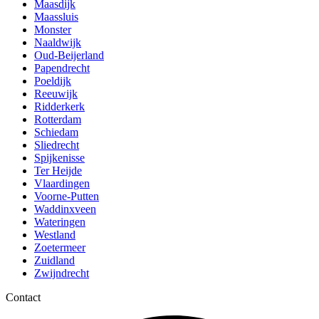
Maasdijk
Maassluis
Monster
Naaldwijk
Oud-Beijerland
Papendrecht
Poeldijk
Reeuwijk
Ridderkerk
Rotterdam
Schiedam
Sliedrecht
Spijkenisse
Ter Heijde
Vlaardingen
Voorne-Putten
Waddinxveen
Wateringen
Westland
Zoetermeer
Zuidland
Zwijndrecht
Contact