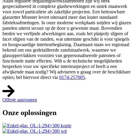
Naast reguliere beglazingswerkzaamheden zijn wij sterk
gespecialiseerd in complexe glasbewerkingen en uniek maatwerk
voor zowel particuliere als zakelijke projecten. Een betrouwbare
glaszetter Monster levert uiteraard meer dan louter standaard
fabrieksafmetingen. In onze moderne werkplaats snijden wij glazen
panelen uiterst secuur op de door u gewenste maat. Bovendien
bieden we verfijnde afwerkingen aan, zoals het platpoly slijpen of
facet slijpen van de randen, wat uitermate geschikt is voor spiegels
en hoogwaardige interieurbeglazing. Daarnaast staan we regionaal
bekend om ons gedetailleerde zandstraalwerk, waarmee we
glasoppervlakken voorzien van gepersonaliseerde patronen of
functionele matte effecten. Wilt u de technische mogelijkheden
bespreken voor uw specifieke interieurproject of heeft u een
afwijkende maat nodig? Wij adviseren u graag over de beschikbare
opties; bel hiervoor direct via
0174-257005
.
Offerte aanvragen
Onze oplossingen