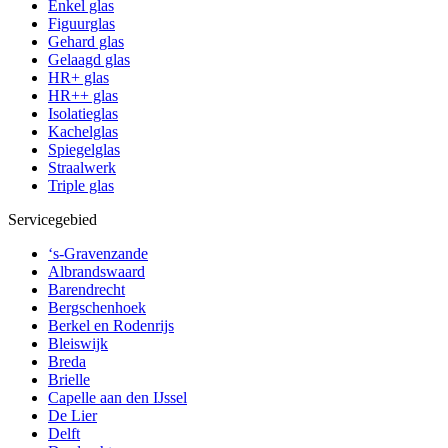
Enkel glas
Figuurglas
Gehard glas
Gelaagd glas
HR+ glas
HR++ glas
Isolatieglas
Kachelglas
Spiegelglas
Straalwerk
Triple glas
Servicegebied
‘s-Gravenzande
Albrandswaard
Barendrecht
Bergschenhoek
Berkel en Rodenrijs
Bleiswijk
Breda
Brielle
Capelle aan den IJssel
De Lier
Delft