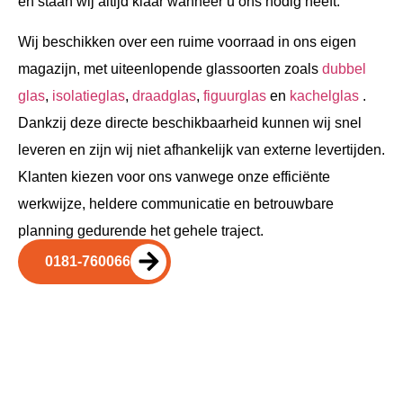
en staan wij altijd klaar wanneer u ons nodig heeft.
Wij beschikken over een ruime voorraad in ons eigen
magazijn, met uiteenlopende glassoorten zoals
dubbel
glas
,
isolatieglas
,
draadglas
,
figuurglas
en
kachelglas
.
Dankzij deze directe beschikbaarheid kunnen wij snel
leveren en zijn wij niet afhankelijk van externe levertijden.
Klanten kiezen voor ons vanwege onze efficiënte
werkwijze, heldere communicatie en betrouwbare
planning gedurende het gehele traject.
0181-760066