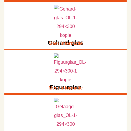
Gehard glas
Meer informatie
Figuurglas
Meer informatie