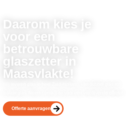
Daarom kies je
voor een
betrouwbare
glaszetter in
Maasvlakte!
Wij leveren glas in heel Zuid-Holland, van dubbel glas tot
isolatieglas. Neem contact op voor een vrijblijvende offerte!
Offerte aanvragen