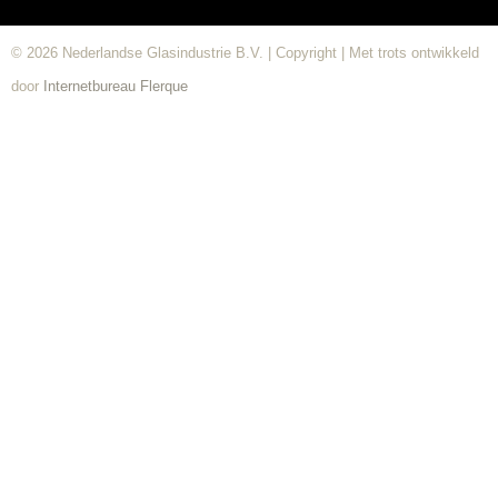
© 2026 Nederlandse Glasindustrie B.V. | Copyright | Met trots ontwikkeld
door
Internetbureau
Flerque