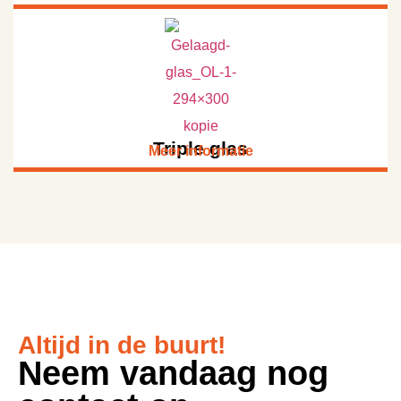
Triple glas
Meer informatie
Altijd in de buurt!
Neem vandaag nog