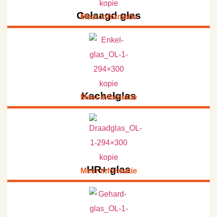
Gelaagd glas
Meer informatie
Kachelglas
Meer informatie
HR+ glas
Meer informatie