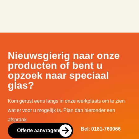
Nieuwsgierig naar onze
producten of bent u
opzoek naar speciaal
glas?
Kom gerust eens langs in onze werkplaats om te zien
wat er voor u mogelijk is. Plan dan hieronder een
afspraak
Bel: 0181-760066
Offerte aanvragen