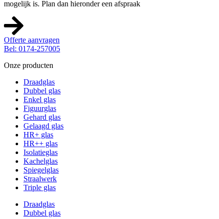
mogelijk is. Plan dan hieronder een afspraak
Offerte aanvragen
Bel: 0174-257005
Onze producten
Draadglas
Dubbel glas
Enkel glas
Figuurglas
Gehard glas
Gelaagd glas
HR+ glas
HR++ glas
Isolatieglas
Kachelglas
Spiegelglas
Straalwerk
Triple glas
Draadglas
Dubbel glas