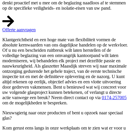
denkt proactief met u mee om de beglazing naadloos af te stemmen
op de specifieke veiligheids- en isolatie-eisen van uw pand.
Offerte aanvragen
Klantgerichtheid en een hoge mate van flexibiliteit vormen de
absolute kernwaarden van ons dagelijkse handelen op de werkvloer.
Of u nu een bescheiden ruitbreuk wilt laten herstellen of de
volledige beglazing van een omvangrijk kantoorpand wilt laten
moderniseren, wij behandelen elk project met dezelfde passie en
nauwkeurigheid. Als glaszetter Maasdijk streven wij naar maximale
ontzorging gedurende het gehele traject, van de eerste technische
inspectie tot en met de definitieve oplevering en de nazorg. U kunt
altijd rekenen op eerlijk, objectief advies en een vlotte uitvoering
door gedreven vakmensen. Bent u benieuwd wat wij concreet voor
uw volgende glasproject kunnen betekenen, of verlangt u directe
actie vanwege een breuk? Neem direct contact op via
0174-257005
om de mogelijkheden te bespreken.
Nieuwsgierig naar onze producten of bent u opzoek naar speciaal
glas?
Kom gerust eens langs in onze werkplaats om te zien wat er voor u