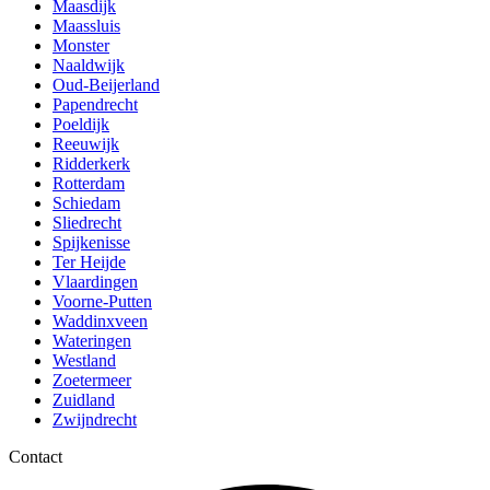
Maasdijk
Maassluis
Monster
Naaldwijk
Oud-Beijerland
Papendrecht
Poeldijk
Reeuwijk
Ridderkerk
Rotterdam
Schiedam
Sliedrecht
Spijkenisse
Ter Heijde
Vlaardingen
Voorne-Putten
Waddinxveen
Wateringen
Westland
Zoetermeer
Zuidland
Zwijndrecht
Contact