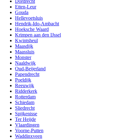
Dordrecht
Etten-Leur
Gouda
Hellevoetsluis
Hendrik-Ido-Ambacht
Hoeksche Waard
Krimpen aan den IJssel
Kwintsheul
Maasdijk
Maassluis
Monster
Naaldwijk
Oud-Beijerland
Papendrecht
Poeldijk
Reeuwijk
Ridderkerk
Rotterdam
Schiedam
Sliedrecht
Spijkenisse
Ter Heijde
Vlaardingen
Voorne-Putten
Waddinxveen