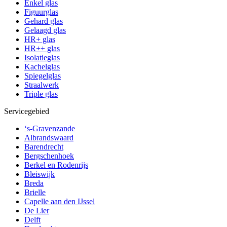
Enkel glas
Figuurglas
Gehard glas
Gelaagd glas
HR+ glas
HR++ glas
Isolatieglas
Kachelglas
Spiegelglas
Straalwerk
Triple glas
Servicegebied
‘s-Gravenzande
Albrandswaard
Barendrecht
Bergschenhoek
Berkel en Rodenrijs
Bleiswijk
Breda
Brielle
Capelle aan den IJssel
De Lier
Delft