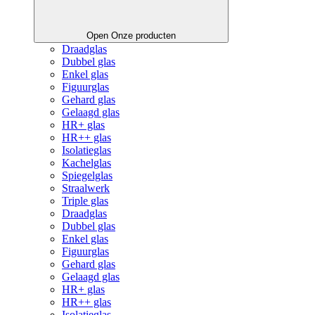
Open Onze producten
Draadglas
Dubbel glas
Enkel glas
Figuurglas
Gehard glas
Gelaagd glas
HR+ glas
HR++ glas
Isolatieglas
Kachelglas
Spiegelglas
Straalwerk
Triple glas
Draadglas
Dubbel glas
Enkel glas
Figuurglas
Gehard glas
Gelaagd glas
HR+ glas
HR++ glas
Isolatieglas