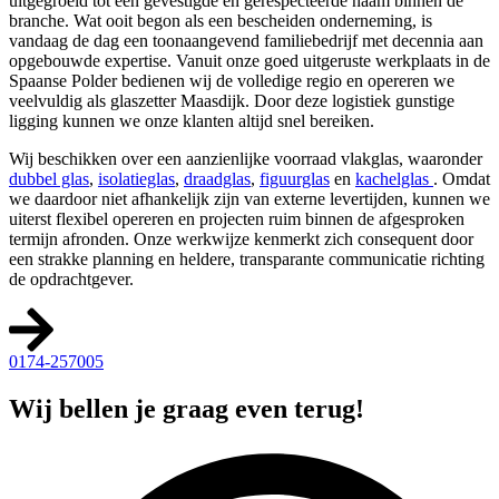
uitgegroeid tot een gevestigde en gerespecteerde naam binnen de
branche. Wat ooit begon als een bescheiden onderneming, is
vandaag de dag een toonaangevend familiebedrijf met decennia aan
opgebouwde expertise. Vanuit onze goed uitgeruste werkplaats in de
Spaanse Polder bedienen wij de volledige regio en opereren we
veelvuldig als glaszetter Maasdijk. Door deze logistiek gunstige
ligging kunnen we onze klanten altijd snel bereiken.
Wij beschikken over een aanzienlijke voorraad vlakglas, waaronder
dubbel glas
,
isolatieglas
,
draadglas
,
figuurglas
en
kachelglas
. Omdat
we daardoor niet afhankelijk zijn van externe levertijden, kunnen we
uiterst flexibel opereren en projecten ruim binnen de afgesproken
termijn afronden. Onze werkwijze kenmerkt zich consequent door
een strakke planning en heldere, transparante communicatie richting
de opdrachtgever.
0174-257005
Wij bellen je graag even terug!