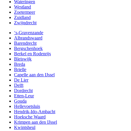
Wateringen
Westland
Zoetermeer
Zuidland
Zwijndrecht
‘s-Gravenzande
Albrandswaard
Barendrecht
Bergschenhoek
Berkel en Rodenrijs
Bleiswijk
Breda
Brielle
Capelle aan den IJssel
De Lier
Delft
Dordrecht
Etten-Leur
Gouda
Hellevoetsluis
Hendrik-Ido-Ambacht
Hoeksche Waard
Krimpen aan den IJssel
Kwintsheul