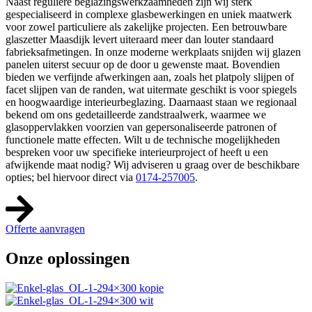
Naast reguliere beglazingswerkzaamheden zijn wij sterk
gespecialiseerd in complexe glasbewerkingen en uniek maatwerk
voor zowel particuliere als zakelijke projecten. Een betrouwbare
glaszetter Maasdijk levert uiteraard meer dan louter standaard
fabrieksafmetingen. In onze moderne werkplaats snijden wij glazen
panelen uiterst secuur op de door u gewenste maat. Bovendien
bieden we verfijnde afwerkingen aan, zoals het platpoly slijpen of
facet slijpen van de randen, wat uitermate geschikt is voor spiegels
en hoogwaardige interieurbeglazing. Daarnaast staan we regionaal
bekend om ons gedetailleerde zandstraalwerk, waarmee we
glasoppervlakken voorzien van gepersonaliseerde patronen of
functionele matte effecten. Wilt u de technische mogelijkheden
bespreken voor uw specifieke interieurproject of heeft u een
afwijkende maat nodig? Wij adviseren u graag over de beschikbare
opties; bel hiervoor direct via
0174-257005
.
Offerte aanvragen
Onze oplossingen