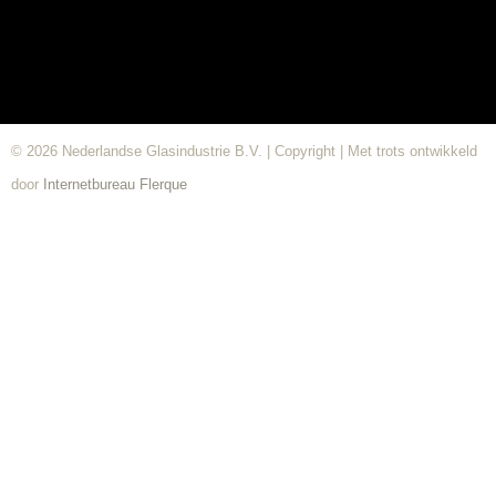
© 2026 Nederlandse Glasindustrie B.V. | Copyright | Met trots ontwikkeld
door
Internetbureau
Flerque