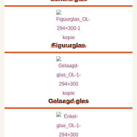
Figuurglas
Meer informatie
Gelaagd glas
Meer informatie