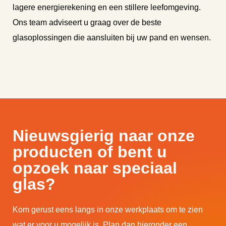
lagere energierekening en een stillere leefomgeving.
Ons team adviseert u graag over de beste
glasoplossingen die aansluiten bij uw pand en wensen.
Nieuwsgierig naar onze
producten of bent u
opzoek naar speciaal
glas?
Kom gerust eens langs in onze werkplaats om te zien
wat er voor u mogelijk is. Plan dan hieronder een