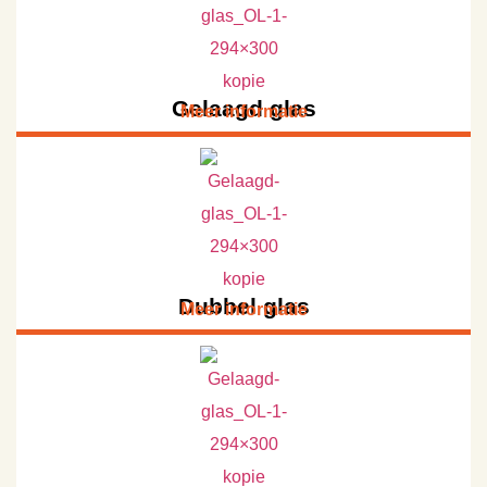
Gelaagd glas
Meer informatie
Dubbel glas
Meer informatie