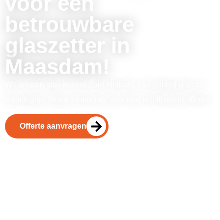
voor een
betrouwbare
glaszetter in
Maasdam!
Wij leveren glas in heel Zuid-Holland, van dubbel glas tot
isolatieglas. Neem contact op voor een vrijblijvende offerte!
Offerte aanvragen