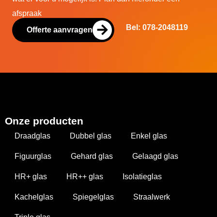
afspraak
Bel: 078-2048119
Offerte aanvragen
Onze producten
Draadglas
Dubbel glas
Enkel glas
Figuurglas
Gehard glas
Gelaagd glas
HR+ glas
HR++ glas
Isolatieglas
Kachelglas
Spiegelglas
Straalwerk