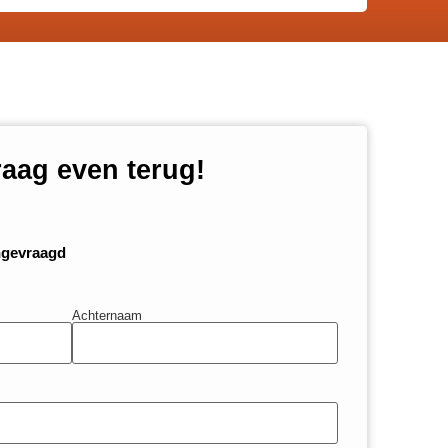
raag even terug!
ngevraagd
Achternaam