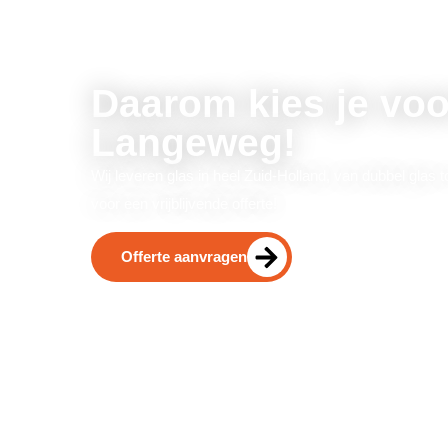
Daarom kies je voo
Langeweg!
Wij leveren glas in heel Zuid-Holland, van dubbel glas t
voor een vrijblijvende offerte!
Offerte aanvragen