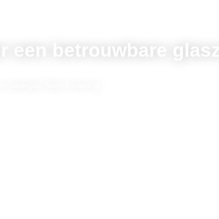
r een betrouwbare glasze
ot isolatieglas. Neem contact op