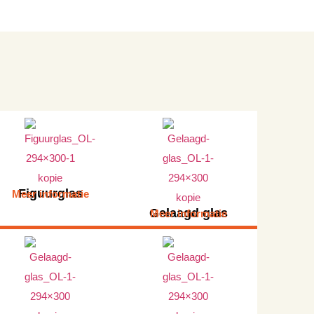
Figuurglas
Meer informatie
Gelaagd glas
Meer informatie