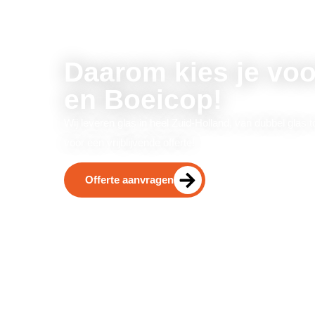
Daarom kies je voo
en Boeicop!
Wij leveren glas in heel Zuid-Holland, van dubbel glas t
voor een vrijblijvende offerte!
Offerte aanvragen