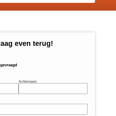
raag even terug!
ngevraagd
Achternaam