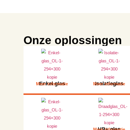
Onze oplossingen
Enkel glas
Isolatieglas
Meer informatie
Meer informatie
HR+ glas
Meer informatie