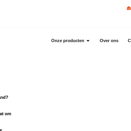
Onze producten
Over ons
C
and?
aat om
e,