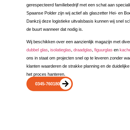
gerespecteerd familiebedrijf met een schat aan speciali
Spaanse Polder zijn wij actief als glaszetter Hei- en Bo
Dankzij deze logistieke uitvalsbasis kunnen wij snel scha
de buurt wanneer dat nodig is.
Wij beschikken over een aanzienlijk magazijn met div
dubbel glas
,
isolatieglas
,
draadglas
,
figuurglas
en
kach
ons in staat om projecten snel op te leveren zonder wac
klanten waarderen de strakke planning en de duidelijk
het proces hanteren.
0345-760180