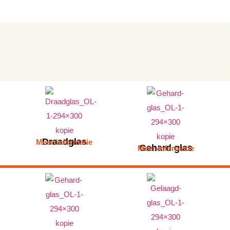
Draadglas
Meer informatie
Gehard glas
Meer informatie