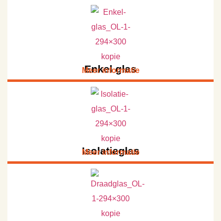
Enkel glas
Meer informatie
Isolatieglas
Meer informatie