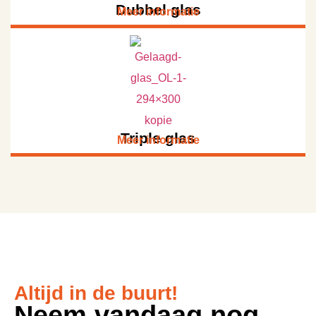
Dubbel glas
Meer informatie
Triple glas
Meer informatie
Altijd in de buurt!
Neem vandaag nog