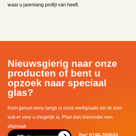
waar u jarenlang profijt van heeft.
Nieuwsgierig naar onze
producten of bent u
opzoek naar speciaal
glas?
Kom gerust eens langs in onze werkplaats om te zien
wat er voor u mogelijk is. Plan dan hieronder een
afspraak
Bel: 0186-760024