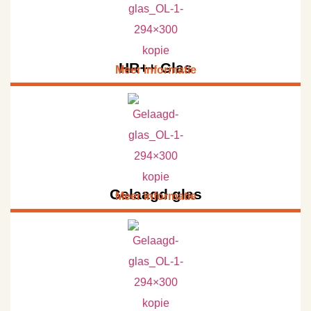
HR++ Glas
Meer informatie
Gelaagd glas
Meer informatie