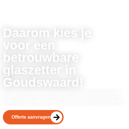
Daarom kies je
voor een
betrouwbare
glaszetter in
Goudswaard!
Wij leveren glas in heel Zuid-Holland, van dubbel glas tot
isolatieglas. Neem contact op voor een vrijblijvende offerte!
Offerte aanvragen