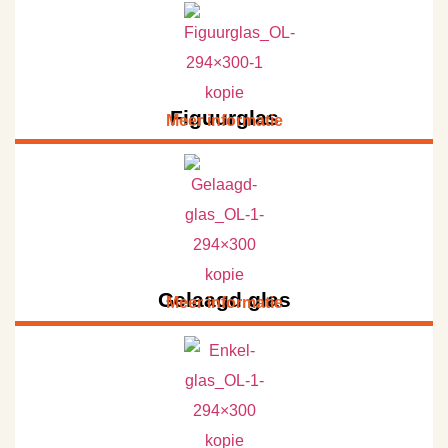
Figuurglas
Meer informatie
Gelaagd glas
Meer informatie