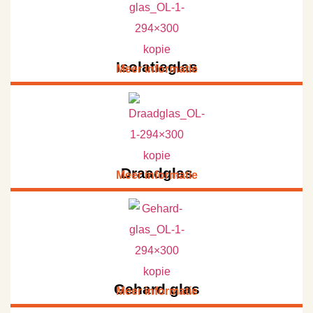
Isolatieglas
Meer informatie
Draadglas
Meer informatie
Gehard glas
Meer informatie