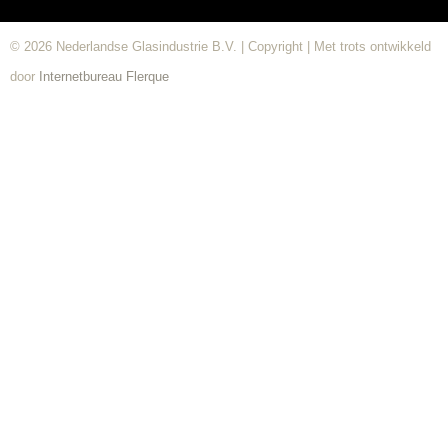
© 2026 Nederlandse Glasindustrie B.V. | Copyright | Met trots ontwikkeld
door
Internetbureau
Flerque