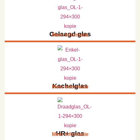
Gelaagd glas
Meer informatie
Kachelglas
Meer informatie
HR+ glas
Meer informatie