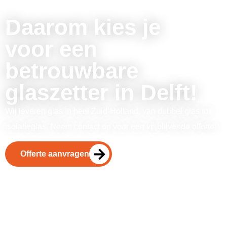
Daarom kies je
voor een
betrouwbare
glaszetter in Delft!
Wij leveren glas in heel Zuid-Holland, van dubbel glas tot
isolatieglas. Neem contact op voor een vrijblijvende offerte!
Offerte aanvragen