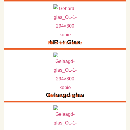
HR++ Glas
Meer informatie
Gelaagd glas
Meer informatie