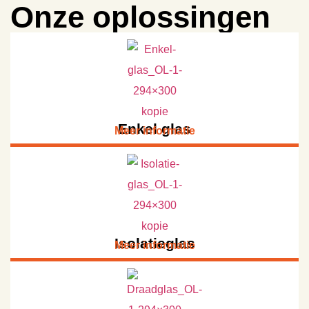
Onze oplossingen
Enkel glas
Meer informatie
Isolatieglas
Meer informatie