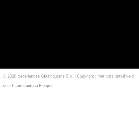
© 2026 Nederlandse Glasindustrie B.V. | Copyright | Met trots ontwikkeld
door
Internetbureau
Flerque