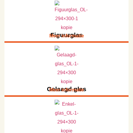
Figuurglas
Meer informatie
Gelaagd glas
Meer informatie