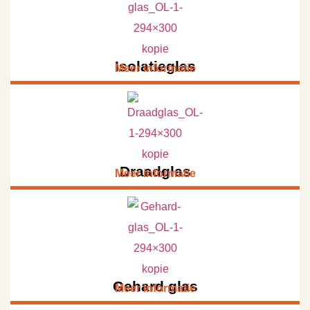
Isolatieglas
Meer informatie
Draadglas
Meer informatie
Gehard glas
Meer informatie