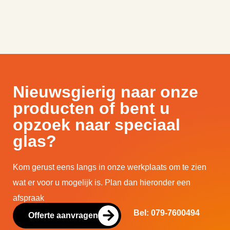
Nieuwsgierig naar onze
producten of bent u
opzoek naar speciaal
glas?
Kom gerust eens langs in onze werkplaats om te zien
wat er voor u mogelijk is. Plan dan hieronder een
afspraak
Bel: 079-7600494
Offerte aanvragen