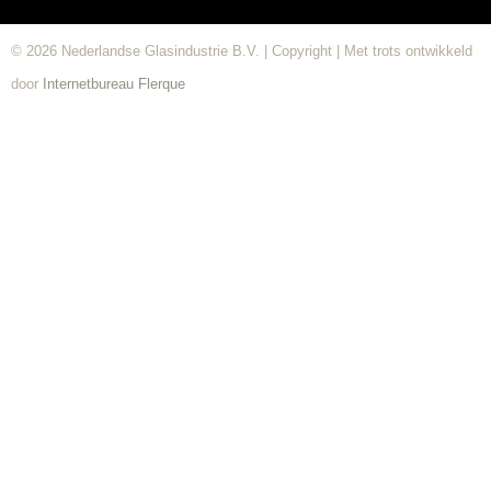
© 2026 Nederlandse Glasindustrie B.V. | Copyright | Met trots ontwikkeld
door
Internetbureau
Flerque